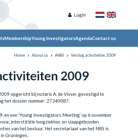
Login
ts
Membership
Young Investigators
Agenda
Contact us
Home
About us
ANBI
Verslag activiteiten 2009
ctiviteiten 2009
09 opgericht bij notaris A. de Visser, gevestigd te
ag het dossier nummer: 27340087.
09, en een ‘Young Investigators Meeting’ op 6 november
nsie, interstitiële longziekten, en slaapgebonden
nties van het bestuur. Het secretariaat van het NRS is
 in Groningen.