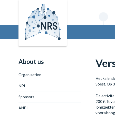
Vers
About us
Organisation
Het kalende
Soest. Op 
NPL
De activite
Sponsors
2009. Teven
longziekten
ANBI
vooralsnog 