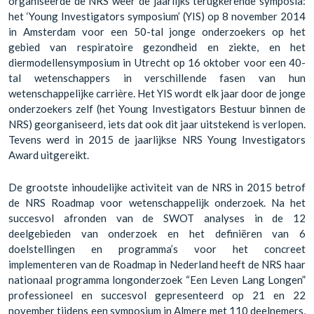
organiseerde de NRS weer de jaarlijks terugkerende symposia:
het ‘Young Investigators symposium’ (YIS) op 8 november 2014
in Amsterdam voor een 50-tal jonge onderzoekers op het
gebied van respiratoire gezondheid en ziekte, en het
diermodellensymposium in Utrecht op 16 oktober voor een 40-
tal wetenschappers in verschillende fasen van hun
wetenschappelijke carrière. Het YIS wordt elk jaar door de jonge
onderzoekers zelf (het Young Investigators Bestuur binnen de
NRS) georganiseerd, iets dat ook dit jaar uitstekend is verlopen.
Tevens werd in 2015 de jaarlijkse NRS Young Investigators
Award uitgereikt.
De grootste inhoudelijke activiteit van de NRS in 2015 betrof
de NRS Roadmap voor wetenschappelijk onderzoek. Na het
succesvol afronden van de SWOT analyses in de 12
deelgebieden van onderzoek en het definiëren van 6
doelstellingen en programma’s voor het concreet
implementeren van de Roadmap in Nederland heeft de NRS haar
nationaal programma longonderzoek “Een Leven Lang Longen”
professioneel en succesvol gepresenteerd op 21 en 22
november tijdens een symposium in Almere met 110 deelnemers,