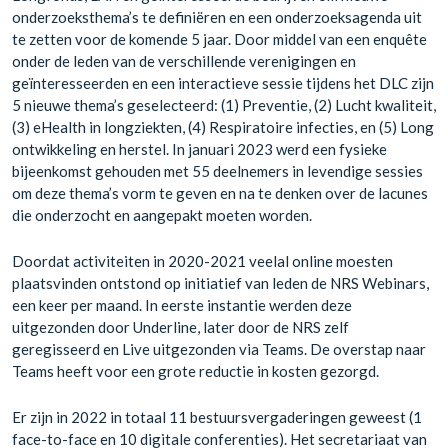
onderzoeksthema’s te definiëren en een onderzoeksagenda uit
te zetten voor de komende 5 jaar. Door middel van een enquête
onder de leden van de verschillende verenigingen en
geïnteresseerden en een interactieve sessie tijdens het DLC zijn
5 nieuwe thema’s geselecteerd: (1) Preventie, (2) Lucht kwaliteit,
(3) eHealth in longziekten, (4) Respiratoire infecties, en (5) Long
ontwikkeling en herstel. In januari 2023 werd een fysieke
bijeenkomst gehouden met 55 deelnemers in levendige sessies
om deze thema’s vorm te geven en na te denken over de lacunes
die onderzocht en aangepakt moeten worden.
Doordat activiteiten in 2020-2021 veelal online moesten
plaatsvinden ontstond op initiatief van leden de NRS Webinars,
een keer per maand. In eerste instantie werden deze
uitgezonden door Underline, later door de NRS zelf
geregisseerd en Live uitgezonden via Teams. De overstap naar
Teams heeft voor een grote reductie in kosten gezorgd.
Er zijn in 2022 in totaal 11 bestuursvergaderingen geweest (1
face-to-face en 10 digitale conferenties). Het secretariaat van