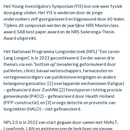
Het Young Investigators Symposium (YIS) kon ook weer fysiek
doorgang vinden. Het YIS is wederom door de jonge
onderzoekers zelf georganiseerd en bijgewoond door 60 leden.
Tijdens dit symposium werden de jaarlijkse NRS Masterclass
award, SAB best paper award en de NRS Swierenga Thesis
Award uitgereikt.
Het Nationaal Programma Longonderzoek (NPL) “Een Leven
Lang Longen”, is in 2022 gecontinueerd. Eerder waren drie
thema’s via een “bottom up” benadering geformuleerd door
patiënten, clinici, basaal wetenschappers, farmaceuten en
vertegenwoordigers van patiëntenverenigingen en andere
belangenorganisaties: [1] overlappende mechanismen (fatigue)
– gefinancierd door ZonMW, [2] Fenotyperen richting precisie
geneeskunde (P4O2) – gefinancieerd door Health Holland
(PPP-constructie), en [3] vroege detectie en preventie van
longziekten (HALO) – niet gefinancieerd.
NPL2.0 is in 2022 van start gegaan door samen met NVALT,
Longfonds, LAN en geïnteresseerde bedrijven om nieuwe