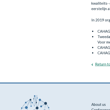
kwaliteits
eerstelijn 
In 2019 or
CAHAG C
Tweedaa
Voor me
CAHAG c
CAHAG c
Return t
About us
Conference