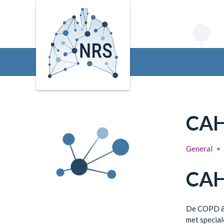
CAH
General
•
CA
De COPD & 
met special