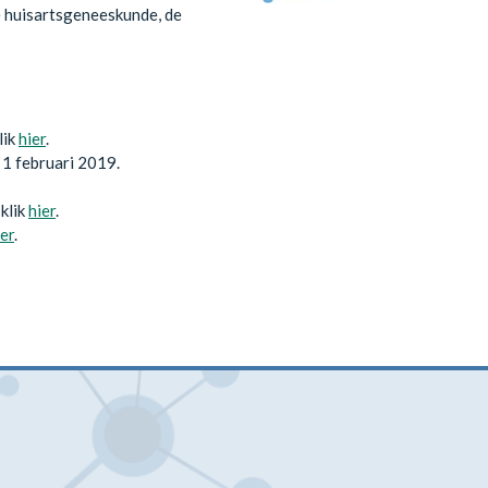
 huisartsgeneeskunde, de
lik
hier
.
1 februari 2019.
klik
hier
.
ier
.