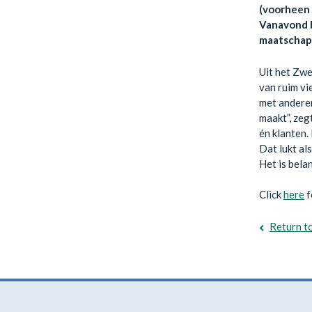
(voorheen 
Vanavond b
maatschapp
Uit het Zwe
van ruim vi
met anderen
maakt”, zeg
én klanten.
Dat lukt al
Het is bela
Click
here
f
Return t