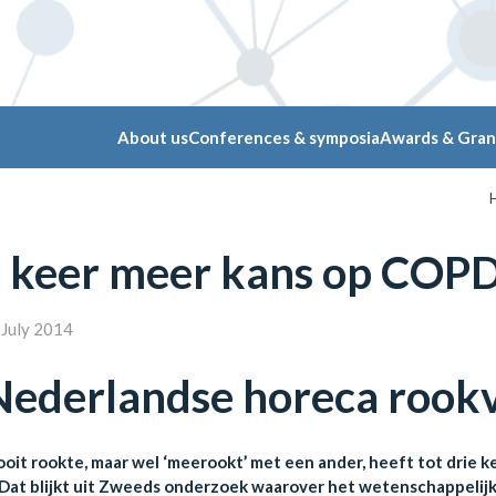
About us
Conferences & symposia
Awards & Gran
e keer meer kans op COP
July 2014
ederlandse horeca rookv
ooit rookte, maar wel ‘meerookt’ met een ander, heeft tot drie
. Dat blijkt uit Zweeds onderzoek waarover het wetenschappelijk