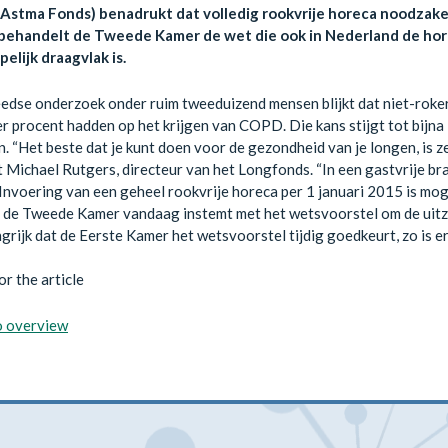
Astma Fonds) benadrukt dat volledig rookvrije horeca noodzake
ehandelt de Tweede Kamer de wet die ook in Nederland de hore
elijk draagvlak is.
edse onderzoek onder ruim tweeduizend mensen blijkt dat niet-rokers
er procent hadden op het krijgen van COPD. Die kans stijgt tot bijna
. “Het beste dat je kunt doen voor de gezondheid van je longen, is zel
t Michael Rutgers, directeur van het Longfonds. “In een gastvrije br
 Invoering van een geheel rookvrije horeca per 1 januari 2015 is moge
s de Tweede Kamer vandaag instemt met het wetsvoorstel om de uitzo
ngrijk dat de Eerste Kamer het wetsvoorstel tijdig goedkeurt, zo is e
or the article
o overview