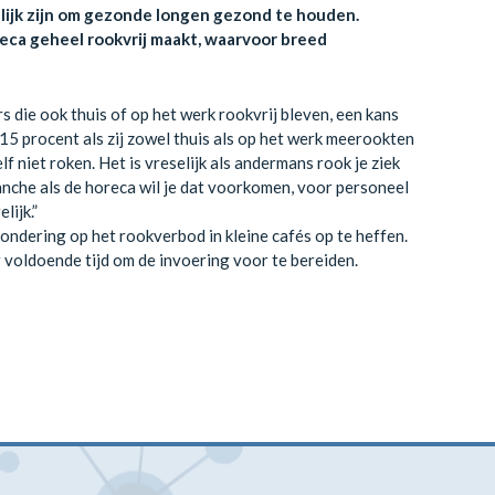
lijk zijn om gezonde longen gezond te houden.
ca geheel rookvrij maakt, waarvoor breed
 die ook thuis of op het werk rookvrij bleven, een kans
 15 procent als zij zowel thuis als op het werk meerookten
f niet roken. Het is vreselijk als andermans rook je ziek
anche als de horeca wil je dat voorkomen, voor personeel
lijk.”
ndering op het rookverbod in kleine cafés op te heffen.
r voldoende tijd om de invoering voor te bereiden.