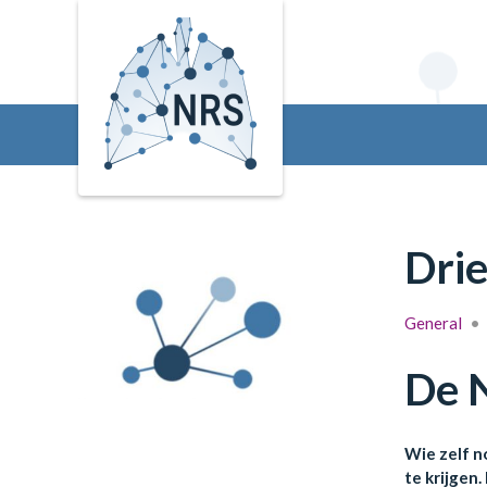
Dri
General
•
De N
Wie zelf n
te krijgen