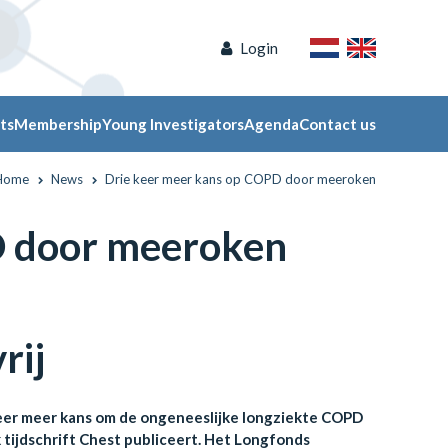
Login
ts
Membership
Young Investigators
Agenda
Contact us
Home
News
Drie keer meer kans op COPD door meeroken
D door meeroken
rij
 keer meer kans om de ongeneeslijke longziekte COPD
 tijdschrift Chest publiceert. Het Longfonds