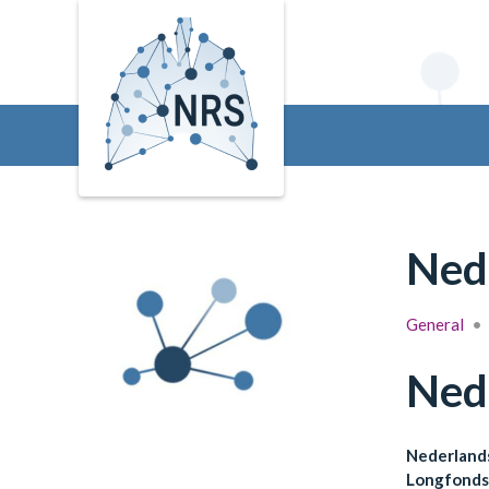
Nede
General
•
Nede
Nederland
Longfonds 