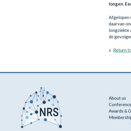
longen. Ee
Afgelopen w
daarvan ond
longziekte
de gevolgen
Return t
About us
Conference
Awards & G
Membershi