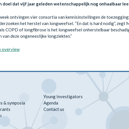
n doel dat vijf jaar geleden wetenschappelijk nog onhaalbaar lee
eek ontvingen vier consortia van kennisinstellingen de toezegging 
erzoeken het herstel van longweefsel. “En dat is hard nodig”, zegt M
 als COPD of longfibrose is het longweefsel onherstelbaar beschad
 van deze ongeneeslijke longziekten.”
o overview
Young Investigators
s & symposia
Agenda
rants
Contact us
p