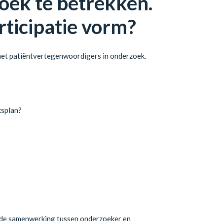
zoek te betrekken.
rticipatie vorm?
 met patiëntvertegenwoordigers in onderzoek.
ksplan?
j de samenwerking tussen onderzoeker en