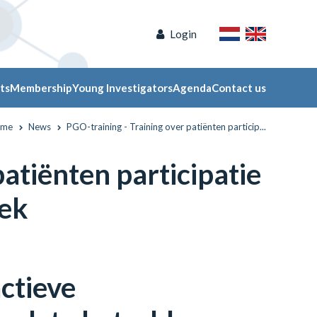
Login
ts
Membership
Young Investigators
Agenda
Contact us
ome
News
PGO-training - Training over patiënten particip...
patiënten participatie
oek
actieve