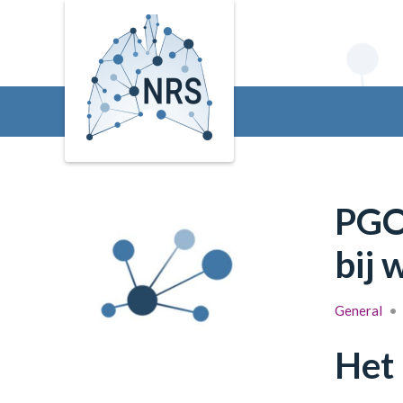
PGO-
bij 
General
•
Het 