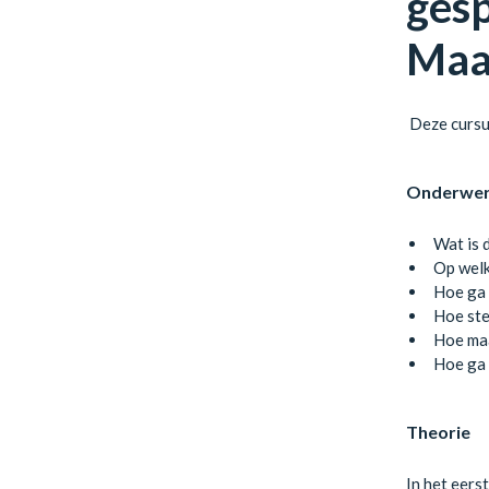
gesp
Maar
Deze cursus
Onderwe
Wat is 
Op wel
Hoe ga 
Hoe ste
Hoe maa
Hoe ga 
Theorie
In het eers