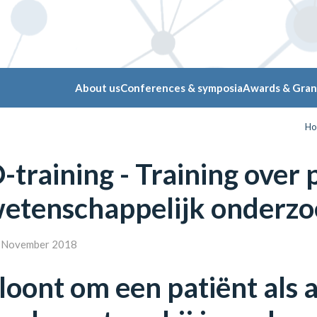
About us
Conferences & symposia
Awards & Gran
H
training - Training over 
wetenschappelijk onderz
November 2018
loont om een patiënt als 