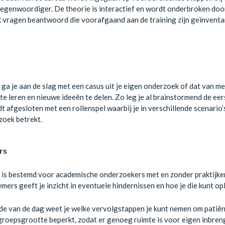
egenwoordiger. De theorie is interactief en wordt onderbroken door
vragen beantwoord die voorafgaand aan de training zijn geïnventar
ga je aan de slag met een casus uit je eigen onderzoek of dat van me
te leren en nieuwe ideeën te delen. Zo leg je al brainstormend de ee
t afgesloten met een rollenspel waarbij je in verschillende scenario’
zoek betrekt.
rs
 is bestemd voor academische onderzoekers met en zonder praktijker
ers geeft je inzicht in eventuele hindernissen en hoe je die kunt op
de van de dag weet je welke vervolgstappen je kunt nemen om patiën
roepsgrootte beperkt, zodat er genoeg ruimte is voor eigen inbren